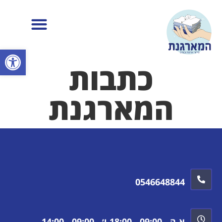
פתח
כתבות
המארגנת
0546648844
א-ה - 09:00 - 18:00 ו׳ - 09:00 - 14:00